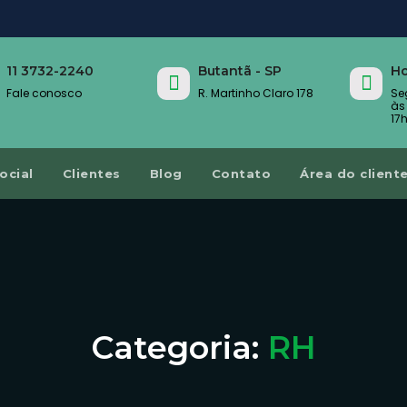
11 3732-2240
Butantã - SP
Ho
Fale conosco
R. Martinho Claro 178
Se
às
17
ocial
Clientes
Blog
Contato
Área do client
Categoria:
RH