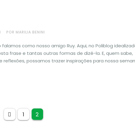
H
POR MARILIA BENINI
alamos como nosso amigo Ruy. Aqui, no Poliblog idealizado
ta frase e tantas outras formas de dizê-la. E, quem sabe,
 reflexões, possamos trazer inspirações para nossa seman
N
1
2
a
v