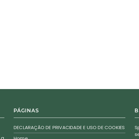
PÁGINAS
B
DECLARAÇÃO DE PRIVACIDADE E USO DE COOKIES
S
s
 a
Home