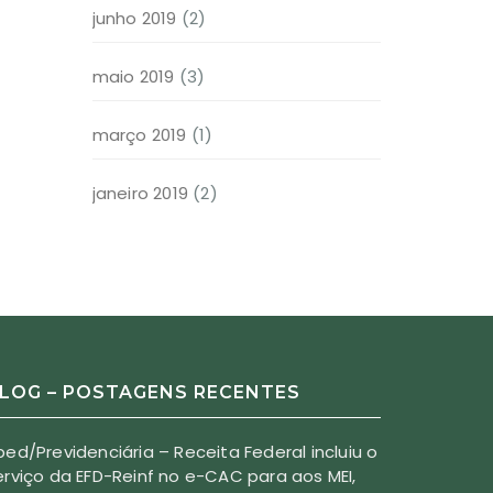
junho 2019
(2)
maio 2019
(3)
março 2019
(1)
janeiro 2019
(2)
LOG – POSTAGENS RECENTES
ped/Previdenciária – Receita Federal incluiu o
erviço da EFD-Reinf no e-CAC para aos MEI,