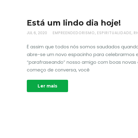
Está um lindo dia hoje!
,
,
JUL 6, 2020
EMPREENDEDORISMO
ESPIRITUALIDADE
R
É assim que todos nós somos saudados quando f
abre-se um novo espacinho para celebrarmos es
“parafraseando” nosso amigo com boas novas e
começo de conversa, você
Ler mais