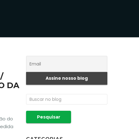
/
O DA
Pesquisar
são do
Medida