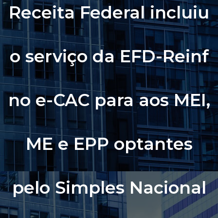
Receita Federal incluiu
a
v
e
o serviço da EFD-Reinf
g
a
ç
no e-CAC para aos MEI,
ã
o
ME e EPP optantes
pelo Simples Nacional